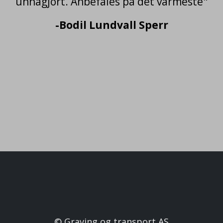
unnagjort. Anbefales på det varmeste"
-Bodil Lundvall Sperr
© Graving og transport AS